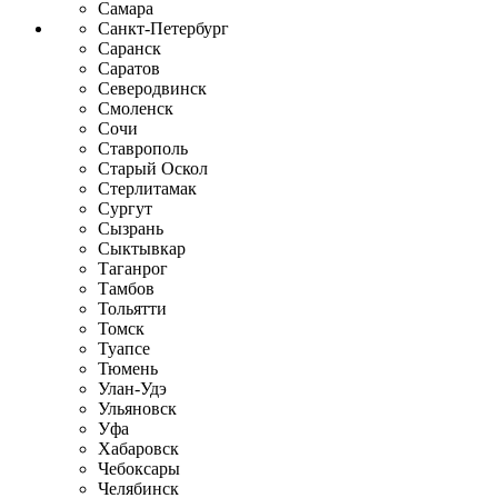
Самара
Санкт-Петербург
Саранск
Саратов
Северодвинск
Смоленск
Сочи
Ставрополь
Старый Оскол
Стерлитамак
Сургут
Сызрань
Сыктывкар
Таганрог
Тамбов
Тольятти
Томск
Туапсе
Тюмень
Улан-Удэ
Ульяновск
Уфа
Хабаровск
Чебоксары
Челябинск