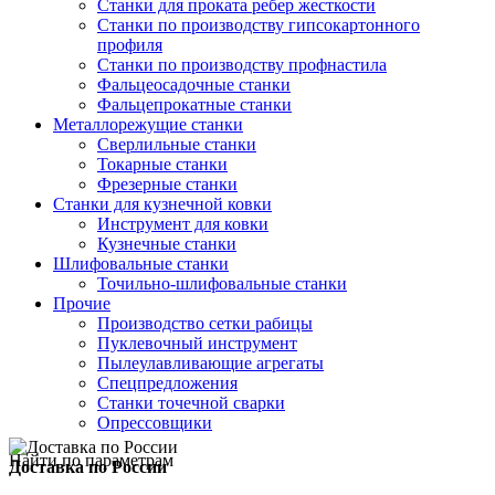
Станки для проката ребер жесткости
Станки по производству гипсокартонного
профиля
Станки по производству профнастила
Фальцеосадочные станки
Фальцепрокатные станки
Металлорежущие станки
Сверлильные станки
Токарные станки
Фрезерные станки
Станки для кузнечной ковки
Инструмент для ковки
Кузнечные станки
Шлифовальные станки
Точильно-шлифовальные станки
Прочие
Производство сетки рабицы
Пуклевочный инструмент
Пылеулавливающие агрегаты
Спецпредложения
Станки точечной сварки
Опрессовщики
Найти по параметрам
Доставка по России