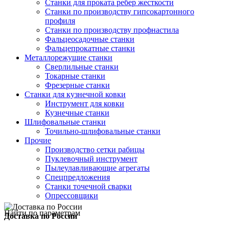
Станки для проката ребер жесткости
Станки по производству гипсокартонного
профиля
Станки по производству профнастила
Фальцеосадочные станки
Фальцепрокатные станки
Металлорежущие станки
Сверлильные станки
Токарные станки
Фрезерные станки
Станки для кузнечной ковки
Инструмент для ковки
Кузнечные станки
Шлифовальные станки
Точильно-шлифовальные станки
Прочие
Производство сетки рабицы
Пуклевочный инструмент
Пылеулавливающие агрегаты
Спецпредложения
Станки точечной сварки
Опрессовщики
Найти по параметрам
Доставка по России