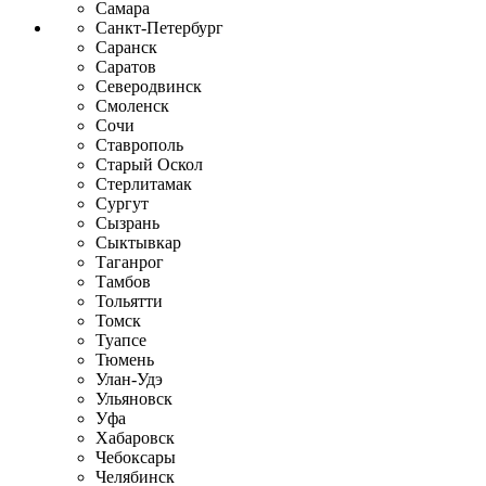
Самара
Санкт-Петербург
Саранск
Саратов
Северодвинск
Смоленск
Сочи
Ставрополь
Старый Оскол
Стерлитамак
Сургут
Сызрань
Сыктывкар
Таганрог
Тамбов
Тольятти
Томск
Туапсе
Тюмень
Улан-Удэ
Ульяновск
Уфа
Хабаровск
Чебоксары
Челябинск