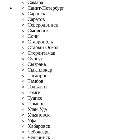
Самара
Санкт-Петербург
Саранск
Саратов
Северодвинск
Смоленск
Сочи
Ставрополь
Старый Оскол
Стерлитамак
Сургут
Сызрань
Сыктывкар
Таганрог
Тамбов
Тольятти
Томск
Туапсе
Тюмень
Улан-Удэ
Ульяновск
Уфа
Хабаровск
Чебоксары
Челябинск