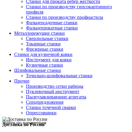
Станки для проката ребер жесткости
Станки по производству гипсокартонного
профиля
Станки по производству профнастила
Фальцеосадочные станки
Фальцепрокатные станки
Металлорежущие станки
Сверлильные станки
Токарные станки
Фрезерные станки
Станки для кузнечной ковки
Инструмент для ковки
Кузнечные станки
Шлифовальные станки
Точильно-шлифовальные станки
Прочие
Производство сетки рабицы
Пуклевочный инструмент
Пылеулавливающие агрегаты
Спецпредложения
Станки точечной сварки
Опрессовщики
Найти по параметрам
Доставка по России