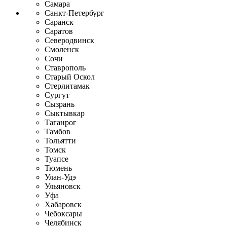
Самара
Санкт-Петербург
Саранск
Саратов
Северодвинск
Смоленск
Сочи
Ставрополь
Старый Оскол
Стерлитамак
Сургут
Сызрань
Сыктывкар
Таганрог
Тамбов
Тольятти
Томск
Туапсе
Тюмень
Улан-Удэ
Ульяновск
Уфа
Хабаровск
Чебоксары
Челябинск