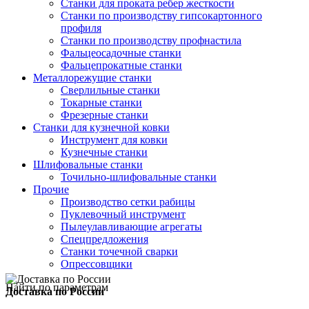
Станки для проката ребер жесткости
Станки по производству гипсокартонного
профиля
Станки по производству профнастила
Фальцеосадочные станки
Фальцепрокатные станки
Металлорежущие станки
Сверлильные станки
Токарные станки
Фрезерные станки
Станки для кузнечной ковки
Инструмент для ковки
Кузнечные станки
Шлифовальные станки
Точильно-шлифовальные станки
Прочие
Производство сетки рабицы
Пуклевочный инструмент
Пылеулавливающие агрегаты
Спецпредложения
Станки точечной сварки
Опрессовщики
Найти по параметрам
Доставка по России