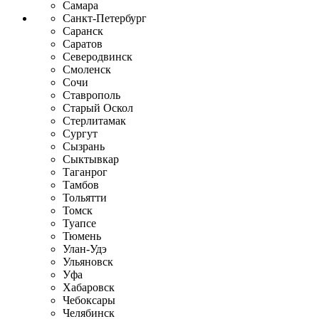
Самара
Санкт-Петербург
Саранск
Саратов
Северодвинск
Смоленск
Сочи
Ставрополь
Старый Оскол
Стерлитамак
Сургут
Сызрань
Сыктывкар
Таганрог
Тамбов
Тольятти
Томск
Туапсе
Тюмень
Улан-Удэ
Ульяновск
Уфа
Хабаровск
Чебоксары
Челябинск