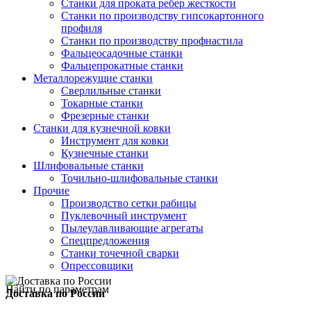
Станки для проката ребер жесткости
Станки по производству гипсокартонного
профиля
Станки по производству профнастила
Фальцеосадочные станки
Фальцепрокатные станки
Металлорежущие станки
Сверлильные станки
Токарные станки
Фрезерные станки
Станки для кузнечной ковки
Инструмент для ковки
Кузнечные станки
Шлифовальные станки
Точильно-шлифовальные станки
Прочие
Производство сетки рабицы
Пуклевочный инструмент
Пылеулавливающие агрегаты
Спецпредложения
Станки точечной сварки
Опрессовщики
Найти по параметрам
Доставка по России