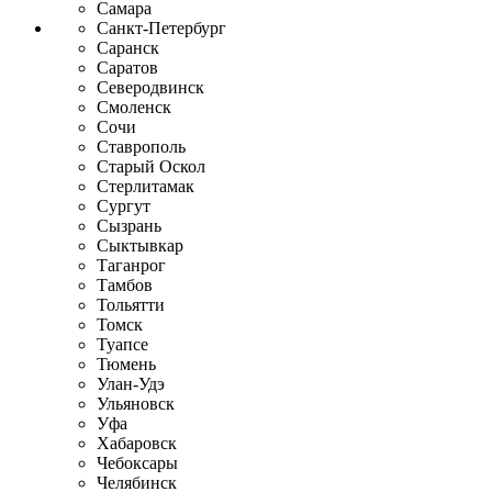
Самара
Санкт-Петербург
Саранск
Саратов
Северодвинск
Смоленск
Сочи
Ставрополь
Старый Оскол
Стерлитамак
Сургут
Сызрань
Сыктывкар
Таганрог
Тамбов
Тольятти
Томск
Туапсе
Тюмень
Улан-Удэ
Ульяновск
Уфа
Хабаровск
Чебоксары
Челябинск