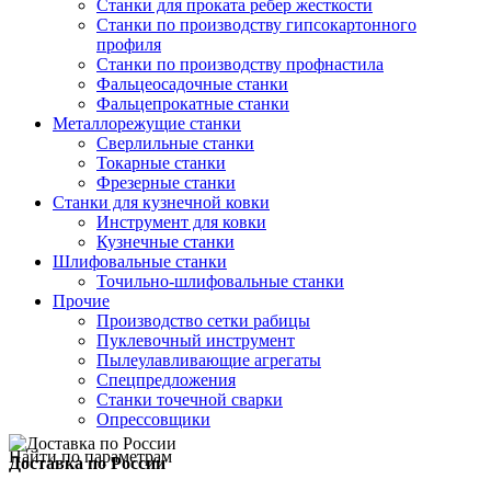
Станки для проката ребер жесткости
Станки по производству гипсокартонного
профиля
Станки по производству профнастила
Фальцеосадочные станки
Фальцепрокатные станки
Металлорежущие станки
Сверлильные станки
Токарные станки
Фрезерные станки
Станки для кузнечной ковки
Инструмент для ковки
Кузнечные станки
Шлифовальные станки
Точильно-шлифовальные станки
Прочие
Производство сетки рабицы
Пуклевочный инструмент
Пылеулавливающие агрегаты
Спецпредложения
Станки точечной сварки
Опрессовщики
Найти по параметрам
Доставка по России