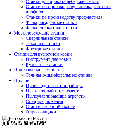
Станки для проката ребер жесткости
Станки по производству гипсокартонного
профиля
Станки по производству профнастила
Фальцеосадочные станки
Фальцепрокатные станки
Металлорежущие станки
Сверлильные станки
Токарные станки
Фрезерные станки
Станки для кузнечной ковки
Инструмент для ковки
Кузнечные станки
Шлифовальные станки
Точильно-шлифовальные станки
Прочие
Производство сетки рабицы
Пуклевочный инструмент
Пылеулавливающие агрегаты
Спецпредложения
Станки точечной сварки
Опрессовщики
Найти по параметрам
Доставка по России