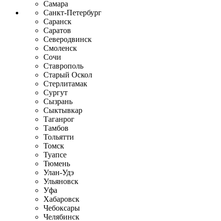
Самара
Санкт-Петербург
Саранск
Саратов
Северодвинск
Смоленск
Сочи
Ставрополь
Старый Оскол
Стерлитамак
Сургут
Сызрань
Сыктывкар
Таганрог
Тамбов
Тольятти
Томск
Туапсе
Тюмень
Улан-Удэ
Ульяновск
Уфа
Хабаровск
Чебоксары
Челябинск