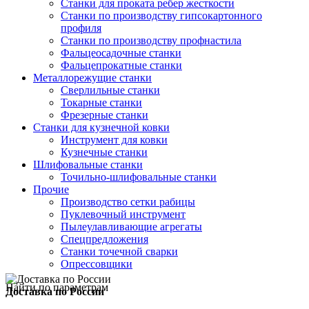
Станки для проката ребер жесткости
Станки по производству гипсокартонного
профиля
Станки по производству профнастила
Фальцеосадочные станки
Фальцепрокатные станки
Металлорежущие станки
Сверлильные станки
Токарные станки
Фрезерные станки
Станки для кузнечной ковки
Инструмент для ковки
Кузнечные станки
Шлифовальные станки
Точильно-шлифовальные станки
Прочие
Производство сетки рабицы
Пуклевочный инструмент
Пылеулавливающие агрегаты
Спецпредложения
Станки точечной сварки
Опрессовщики
Найти по параметрам
Доставка по России