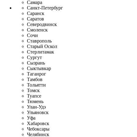
Самара
Санкт-Петербург
Саранск
Саратов
Северодвинск
Смоленск
Сочи
Ставрополь
Старый Оскол
Стерлитамак
Сургут
Сызрань
Сыктывкар
Таганрог
Тамбов
Тольятти
Томск
Туапсе
Тюмень
Улан-Удэ
Ульяновск
Уфа
Хабаровск
Чебоксары
Челябинск