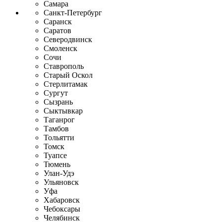
Самара
Санкт-Петербург
Саранск
Саратов
Северодвинск
Смоленск
Сочи
Ставрополь
Старый Оскол
Стерлитамак
Сургут
Сызрань
Сыктывкар
Таганрог
Тамбов
Тольятти
Томск
Туапсе
Тюмень
Улан-Удэ
Ульяновск
Уфа
Хабаровск
Чебоксары
Челябинск