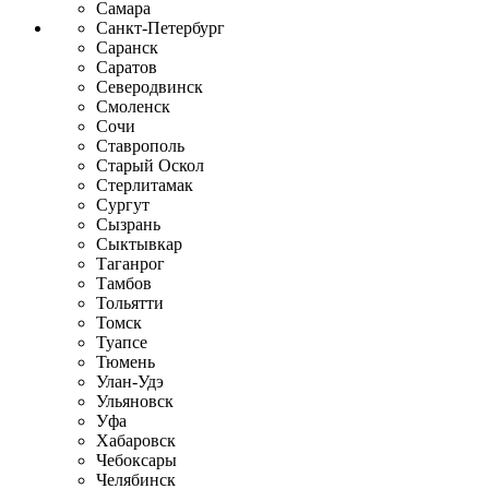
Самара
Санкт-Петербург
Саранск
Саратов
Северодвинск
Смоленск
Сочи
Ставрополь
Старый Оскол
Стерлитамак
Сургут
Сызрань
Сыктывкар
Таганрог
Тамбов
Тольятти
Томск
Туапсе
Тюмень
Улан-Удэ
Ульяновск
Уфа
Хабаровск
Чебоксары
Челябинск