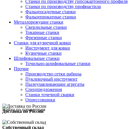
Станки по производству гипсокартонного профиля
Станки по производству профнастила
Фальцеосадочные станки
Фальцепрокатные станки
Металлорежущие станки
Сверлильные станки
Токарные станки
Фрезерные станки
Станки для кузнечной ковки
Инструмент для ковки
Кузнечные станки
Шлифовальные станки
Точильно-шлифовальные станки
Прочие
Производство сетки рабицы
Пуклевочный инструмент
Пылеулавливающие агрегаты
Спецпредложения
Станки точечной сварки
Опрессовщики
Найти по параметрам
Доставка по России
Собственный склад