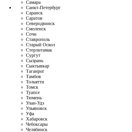
Самара
Санкт-Петербург
Саранск
Саратов
Северодвинск
Смоленск
Сочи
Ставрополь
Старый Оскол
Стерлитамак
Сургут
Сызрань
Сыктывкар
Таганрог
Тамбов
Тольятти
Томск
Туапсе
Тюмень
Улан-Удэ
Ульяновск
Уфа
Хабаровск
Чебоксары
Челябинск