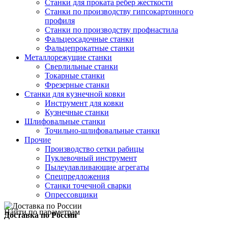
Станки для проката ребер жесткости
Станки по производству гипсокартонного
профиля
Станки по производству профнастила
Фальцеосадочные станки
Фальцепрокатные станки
Металлорежущие станки
Сверлильные станки
Токарные станки
Фрезерные станки
Станки для кузнечной ковки
Инструмент для ковки
Кузнечные станки
Шлифовальные станки
Точильно-шлифовальные станки
Прочие
Производство сетки рабицы
Пуклевочный инструмент
Пылеулавливающие агрегаты
Спецпредложения
Станки точечной сварки
Опрессовщики
Найти по параметрам
Доставка по России